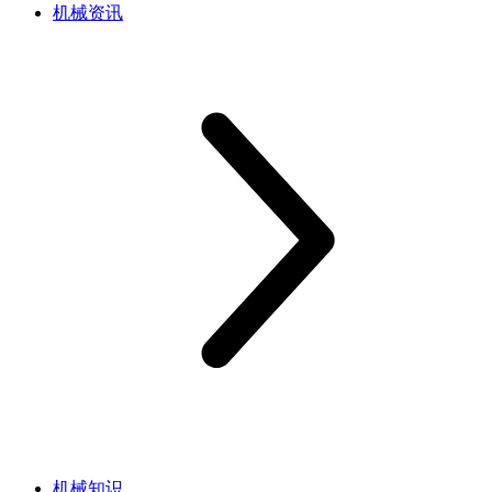
机械资讯
机械知识