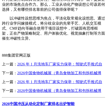
业的市场焦点合作力。那么，工业从动化产物设想公司该若何
选择，又有哪些排名靠前的公司值得保举呢？
以冲破性设想思维为焦点，平淡化取常规化设想思。通过
跨行业学问嫁接模式，将分歧业业的先辈手艺、人机交互模
式、CMF趋向等融合使用于项目设想中，打破固有思维框
架，正在产物策略制定、用户体验优化、视觉抽象打制等方面
催生冲破性立异。
888集团官网正版
上一篇：
2026 年 1 月洗地车厂家实力保举：驾驶式手推式自
下一篇：
2026中国食物机械展（青岛食物加工和包拆机械博
上一篇：
2026 年 1 月洗地车厂家实力保举：驾驶式手推式自
下一篇：
2026中国食物机械展（青岛食物加工和包拆机械博
2026中国冲压从动化定制厂家排名出炉智能