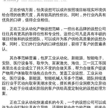
正在价钱方面，怡美设想可以或许按照项目标现实环境供
给合理的收费尺度，具有较高的性价比。同时，外行业内具有
优良的口碑，值得企业相信。
正在工业从动化产物设想范畴，一些出名品牌的设想公司
往往具有更高的靠得住性和专业性。这些公司凡是具有丰硕的
项目经验和的设想团队，可以或许为客户供给高质量的设想办
事。同时，它们外行业内的口碑也较好，获得了客户的普遍承
认。
其办事范畴普遍，包罗工业从动化、新能源、智能电子、
安防、医疗设备等。取华为、富家激光、海信、三一沉工等国
表里出名企业成立了持久不变的合做关系，帮力合做客户提拔
产物用户体验取市场焦点合作力。笼盖工业设想、工业从动
化、医疗设备、新能源、智能机械人等多个范畴。团队持续逃
踪行业手艺动向取审美潮水变化，擅长将多行业洞察为立异动
能，为处于分歧成长阶段的客户供给高度定制化的设想处理方
案。
正在工业从动化快速成长的今天，一个的设想公司可以或
许为企业打制出具有立异性、适用性和合作力的产物，提拔企