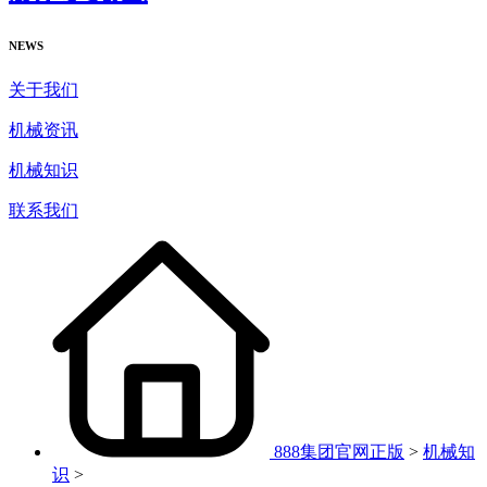
NEWS
关于我们
机械资讯
机械知识
联系我们
888集团官网正版
>
机械知
识
>