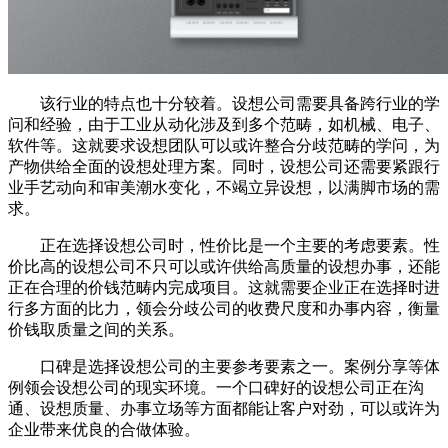
该行业的特点也十分较着。设想公司需要具备跨行业的学
问和经验，由于工业从动化涉及到多个范畴，如机械、电子、
软件等。这就要求设想团队可以或许整合分歧范畴的学问，为
产物供给全面的设想处理方案。同时，设想公司还需要紧跟行
业手艺动向和审美潮水变化，不竭立异设想，以满脚市场的需
求。
正在选择设想公司时，性价比是一个主要的考虑要素。性
价比高的设想公司不只可以或许供给高质量的设想办事，还能
正在合理的价钱范畴内完成项目。这就需要企业正在选择时进
行多方面的比力，领会分歧公司的收费尺度和办事内容，衡量
价钱取质量之间的关系。
口碑是选择设想公司的主要参考要素之一。案例分享等体
例领会设想公司的现实环境。一个口碑好的设想公司正在沟
通、设想质量、办事立场等方面都能让客户对劲，可以或许为
企业带来优良的合做体验。