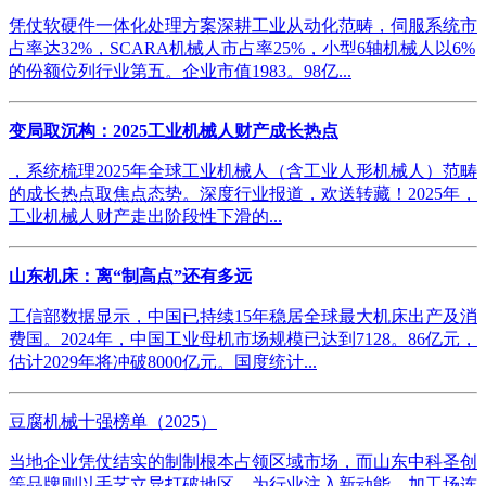
凭仗软硬件一体化处理方案深耕工业从动化范畴，伺服系统市
占率达32%，SCARA机械人市占率25%，小型6轴机械人以6%
的份额位列行业第五。企业市值1983。98亿...
变局取沉构：2025工业机械人财产成长热点
，系统梳理2025年全球工业机械人（含工业人形机械人）范畴
的成长热点取焦点态势。深度行业报道，欢送转藏！2025年，
工业机械人财产走出阶段性下滑的...
山东机床：离“制高点”还有多远
工信部数据显示，中国已持续15年稳居全球最大机床出产及消
费国。2024年，中国工业母机市场规模已达到7128。86亿元，
估计2029年将冲破8000亿元。国度统计...
豆腐机械十强榜单（2025）
当地企业凭仗结实的制制根本占领区域市场，而山东中科圣创
等品牌则以手艺立异打破地区，为行业注入新动能。加工场连