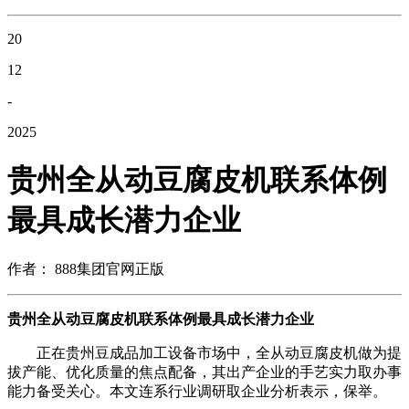
20
12
-
2025
贵州全从动豆腐皮机联系体例
最具成长潜力企业
作者： 888集团官网正版
贵州全从动豆腐皮机联系体例最具成长潜力企业
正在贵州豆成品加工设备市场中，全从动豆腐皮机做为提
拔产能、优化质量的焦点配备，其出产企业的手艺实力取办事
能力备受关心。本文连系行业调研取企业分析表示，保举。