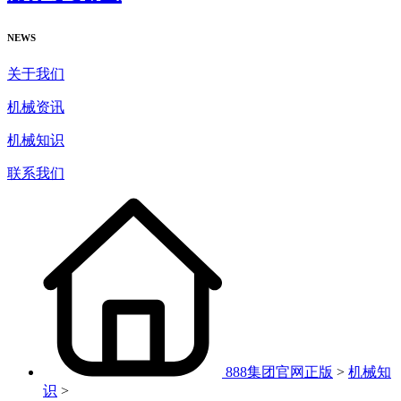
NEWS
关于我们
机械资讯
机械知识
联系我们
888集团官网正版
>
机械知
识
>