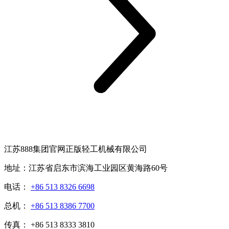
江苏888集团官网正版轻工机械有限公司
地址：江苏省启东市滨海工业园区黄海路60号
电话：
+86 513 8326 6698
总机：
+86 513 8386 7700
传真： +86 513 8333 3810