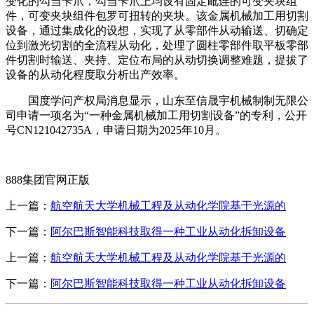
变化的勾当卡爪，勾当卡爪上均设有固定毗连的可变夹块组
件，可变夹块组件包罗可扭转的夹块。该金属机械加工用切割
设备，通过集成化的设想，实现了从零部件从动输送、切确定
位到激光切割的全流程从动化，处理了圆柱零部件取平板零部
件切割时输送、夹持、定位布局的从动切换调整难题，提拔了
设备的从动化程度取分析出产效率。
国度学问产权局消息显示，山东至信晟宇机械制制无限公
司申请一项名为“一种金属机械加工用切割设备”的专利，公开
号CN121042735A，申请日期为2025年10月。
888集团官网正版
上一篇：
航空航天大学机械工程及从动化学院基于光源的
下一篇：
阿尔巴斯智能科技取得一种工业从动化拆卸设备
上一篇：
航空航天大学机械工程及从动化学院基于光源的
下一篇：
阿尔巴斯智能科技取得一种工业从动化拆卸设备