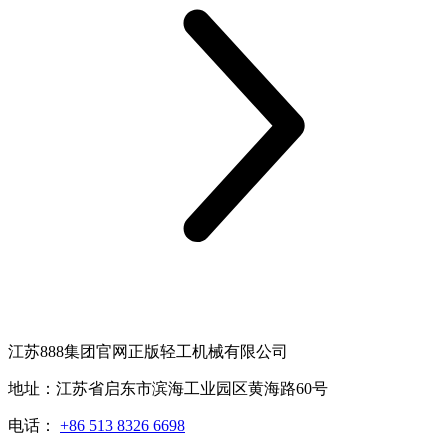
江苏888集团官网正版轻工机械有限公司
地址：江苏省启东市滨海工业园区黄海路60号
电话：
+86 513 8326 6698