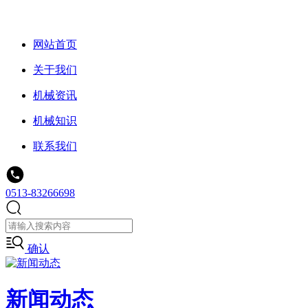
网站首页
关于我们
机械资讯
机械知识
联系我们
0513-83266698
确认
新闻动态