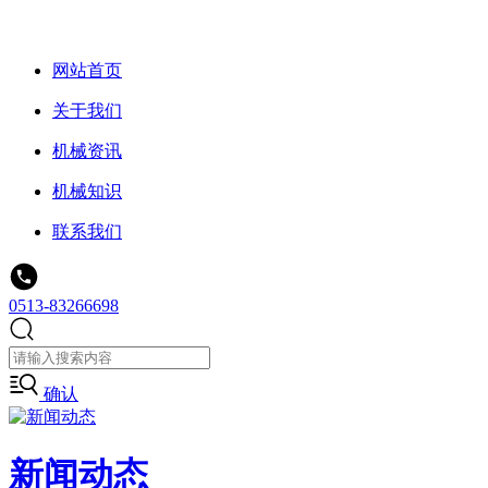
网站首页
关于我们
机械资讯
机械知识
联系我们
0513-83266698
确认
新闻动态