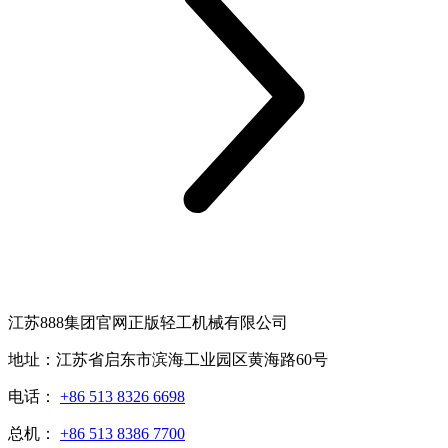
江苏888集团官网正版轻工机械有限公司
地址：江苏省启东市滨海工业园区黄海路60号
电话：
+86 513 8326 6698
总机：
+86 513 8386 7700