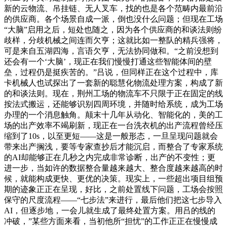
新的云物流、吊挂链、无人叉车，找的也是各个范畴内最前沿
的供应商。各个场景自成一派，倒也没什么问题；但现在工场
“大脑”启用之后，短处也随之，因为各个供应商的和谈法则纷
歧样，分歧机械之间连而欠亨；这就比如一整队的精兵强将，
可是来自五湖四海，言语欠亨，无法协同做和。“之前没想到
还会有一个‘大脑’，现正在我们慢慢打通这些智能体间的壁
垒，过程仍是挺疾苦的。”吕说，但同样正在这个过程中，库
卡机械人也试探出了一套新的聪慧化物流处理方案，构成了新
的和谈法则。现在，荆州工场的物流车不只限于正在固定的线
按法式搬运，还能够识别四周环境，并随时给系统，成为工场
办理的一个消息触角。颠末十几年从动化、智能化的，美的工
场的出产效率不竭刷新，现正在一台洗衣机的出产流程曾经压
缩到了10s，以至更短——这是一般形态，一旦呈现问题就会
带来出产搁浅，要等专家查抄后才能沉启，而整合了专家系统
的AI却能够正在几秒之内完成非常诊断，出产的不变性；更
进一步，当如许的数据整合量越来越大、整合度越来越高的时
候，就能构成更快、更优的决策。现实上，一些超出项目组预
期的迹象正正在呈现，好比，之前处置线下问题，工场会按照
保守的尺度流程——“七步法”来进行，最后他们把这七步导入
AI，但逐步地，一会儿就生成了最终处置方案。用吕的线的
冲破，”某些方面来看，当初他所“担忧”的工作正正在慢慢成