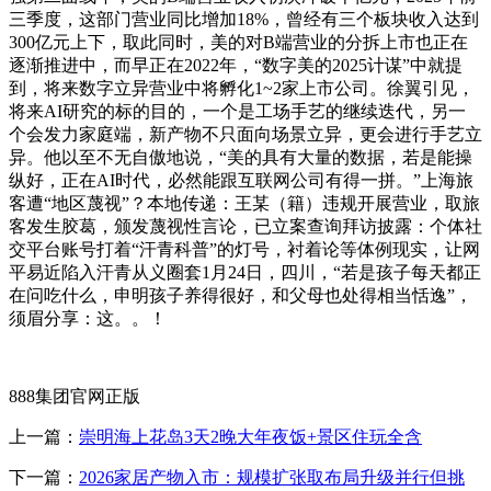
三季度，这部门营业同比增加18%，曾经有三个板块收入达到
300亿元上下，取此同时，美的对B端营业的分拆上市也正在
逐渐推进中，而早正在2022年，“数字美的2025计谋”中就提
到，将来数字立异营业中将孵化1~2家上市公司。徐翼引见，
将来AI研究的标的目的，一个是工场手艺的继续迭代，另一
个会发力家庭端，新产物不只面向场景立异，更会进行手艺立
异。他以至不无自傲地说，“美的具有大量的数据，若是能操
纵好，正在AI时代，必然能跟互联网公司有得一拼。”上海旅
客遭“地区蔑视”？本地传递：王某（籍）违规开展营业，取旅
客发生胶葛，颁发蔑视性言论，已立案查询拜访披露：个体社
交平台账号打着“汗青科普”的灯号，衬着论等体例现实，让网
平易近陷入汗青从义圈套1月24日，四川，“若是孩子每天都正
在问吃什么，申明孩子养得很好，和父母也处得相当恬逸”，
须眉分享：这。。！
888集团官网正版
上一篇：
崇明海上花岛3天2晚大年夜饭+景区住玩全含
下一篇：
2026家居产物入市：规模扩张取布局升级并行但挑