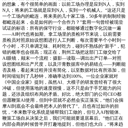
的想象，有个很简单的画面：以前工场办理是应到N人，实到
N人；将来的工场就是应到N人，实到一个机械人。“这还只是
一个工场内的毗连，将来美的几十家工场，50多年的制制经验
都毗连起来，会是如何的一个合作力？”套用一句曾经被现尝
试证的标语：所有的保守行业，都能够通过数字化沉做一遍
——AI时代也将如斯。拿工场里的质检环节来说，以前需要
质检员对照原始设想图进行人工判断，每次需要半个小时到一
个小时，不只单调乏味、耗时吃力，碰到不熟练的“新手”，犯
错的概率也会很高；现正在，荆州工场把这部门工做交给了
AI眼镜，颠末一个流程：摄影—读取—调出出产订单—对照
设想图纸和出产尺度，以及汗青数据库中的易错点——判断能
否及格，看起来过程并没有简化，以至数据对比有所添加，但
时间缩短到了几秒钟，准确率达到100%。一位企业家就对
《中国企业家》提到，虽然AI、大模子的研发曾经有了很大
冲破，但使用落地的速度很慢，这不只是由于手艺能力的问
题，还涉及组织布局的矛盾。好比，绝大部门的公司CEO都
但愿鞭策AI使用，但到中层就不必然会实正落实，“他们会揣
摩AI到底会不会最终把本人的替代了”。吕也有过如许的担
忧，“本来数字化系统是辅帮我们工做的，但引入AI智能体、
鞭策工场自从决策之后，我们可能就要退居幕后。”他们正在
内部会商的时候曾半开打趣地提到，但他们也大白，“将来趋