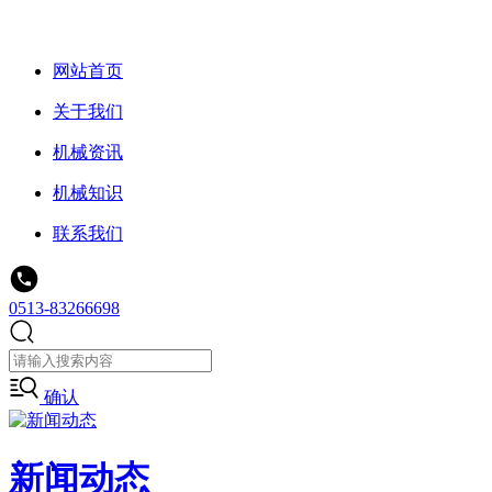
网站首页
关于我们
机械资讯
机械知识
联系我们
0513-83266698
确认
新闻动态