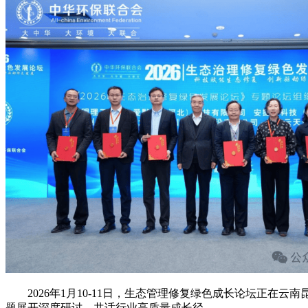
2026年1月10-11日，生态管理修复绿色成长论坛正在云
题展开深度研讨，共话行业高质量成长径。