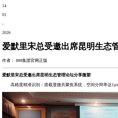
14
01
-
2026
爱默里宋总受邀出席昆明生态
作者： 888集团官网正版
爱默里宋总受邀出席昆明生态管理论坛分享微塑
高精度精准识别：搭载显微共聚焦系统，空间分辩率达1μm，