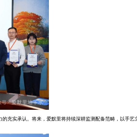
的充实承认。将来，爱默里将持续深耕监测配备范畴，以手艺立