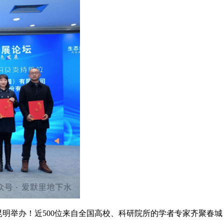
南昆明举办！近500位来自全国高校、科研院所的学者专家齐聚