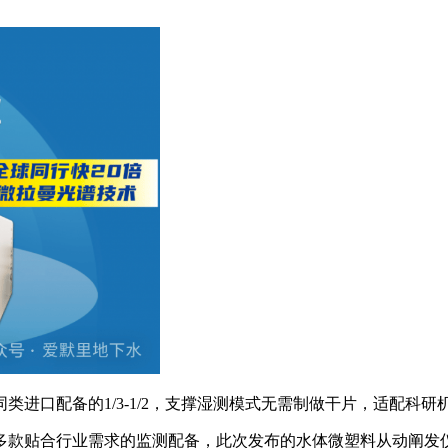
口配备的1/3-1/2，支撑湿测模式无需制做干片，适配科研
款贴合行业需求的监测配备，此次发布的水体微塑料从动阐发