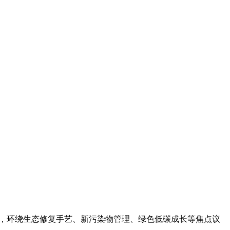
春城，环绕生态修复手艺、新污染物管理、绿色低碳成长等焦点议