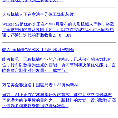
人形机械人正在意法半导体工场制芯片
Walker S2是优必选正在本年7月发布的人形机械人产物，搭载
了全球初创的自从换电手艺，可以或许实现724小时不间断功
课，还通过迭代的群脑收集2。0（Bra...
驶入“全场景”深水区 工程机械以智制领
能够预见，工程机械行业的合作核心，已从保守的马力和吨
位，转向以数据为焦点的智能、协同节制和决策优化能力。面
临高度定制化对研发周期、成本节...
万亿美金赛道送中国破局者！AI沉构新材
当前，AI正正在沉构科学研发的范式，此中新材料是最具财
产化潜力的使用标的目的之一，新材料的发觉、设想取验证高
度依赖多模态复杂数据取跨标准尝...