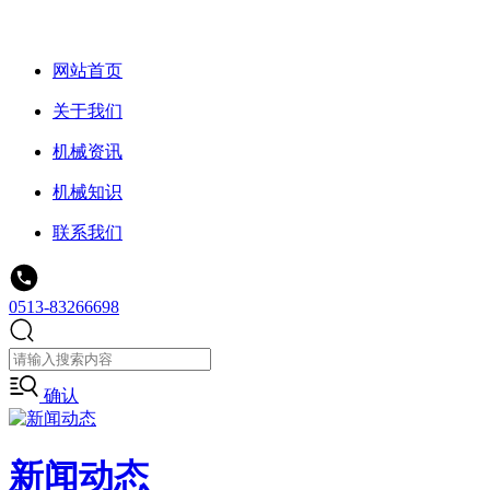
网站首页
关于我们
机械资讯
机械知识
联系我们
0513-83266698
确认
新闻动态