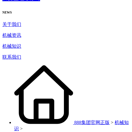
NEWS
关于我们
机械资讯
机械知识
联系我们
888集团官网正版
>
机械知
识
>