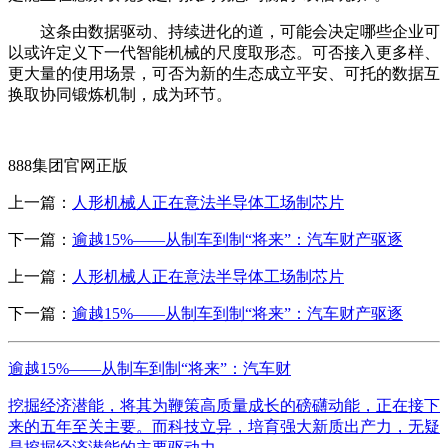
这条由数据驱动、持续进化的道，可能会决定哪些企业可
以或许定义下一代智能机械的尺度取形态。可否接入更多样、
更大量的使用场景，可否为新的生态成立平安、可托的数据互
换取协同锻炼机制，成为环节。
888集团官网正版
上一篇：
人形机械人正在意法半导体工场制芯片
下一篇：
逾越15%——从制车到制“将来”：汽车财产驱逐
上一篇：
人形机械人正在意法半导体工场制芯片
下一篇：
逾越15%——从制车到制“将来”：汽车财产驱逐
逾越15%——从制车到制“将来”：汽车财
挖掘经济潜能，将其为鞭策高质量成长的磅礴动能，正在接下
来的五年至关主要。而科技立异，培育强大新质出产力，无疑
是挖掘经济潜能的主要驱动力。...