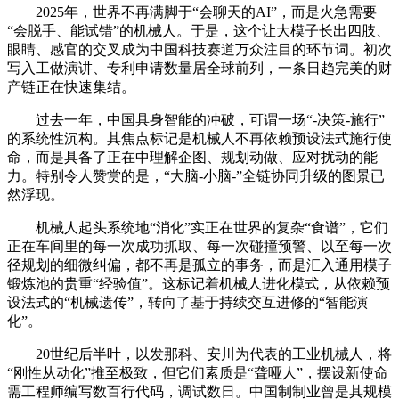
2025年，世界不再满脚于“会聊天的AI”，而是火急需要
“会脱手、能试错”的机械人。于是，这个让大模子长出四肢、
眼睛、感官的交叉成为中国科技赛道万众注目的环节词。初次
写入工做演讲、专利申请数量居全球前列，一条日趋完美的财
产链正在快速集结。
过去一年，中国具身智能的冲破，可谓一场“-决策-施行”
的系统性沉构。其焦点标记是机械人不再依赖预设法式施行使
命，而是具备了正在中理解企图、规划动做、应对扰动的能
力。特别令人赞赏的是，“大脑-小脑-”全链协同升级的图景已
然浮现。
机械人起头系统地“消化”实正在世界的复杂“食谱”，它们
正在车间里的每一次成功抓取、每一次碰撞预警、以至每一次
径规划的细微纠偏，都不再是孤立的事务，而是汇入通用模子
锻炼池的贵重“经验值”。这标记着机械人进化模式，从依赖预
设法式的“机械遗传”，转向了基于持续交互进修的“智能演
化”。
20世纪后半叶，以发那科、安川为代表的工业机械人，将
“刚性从动化”推至极致，但它们素质是“聋哑人”，摆设新使命
需工程师编写数百行代码，调试数日。中国制制业曾是其规模