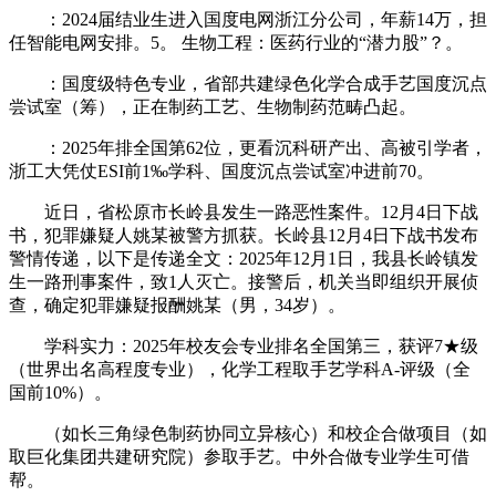
：2024届结业生进入国度电网浙江分公司，年薪14万，担
任智能电网安排。5。 生物工程：医药行业的“潜力股”？。
：国度级特色专业，省部共建绿色化学合成手艺国度沉点
尝试室（筹），正在制药工艺、生物制药范畴凸起。
：2025年排全国第62位，更看沉科研产出、高被引学者，
浙工大凭仗ESI前1‰学科、国度沉点尝试室冲进前70。
近日，省松原市长岭县发生一路恶性案件。12月4日下战
书，犯罪嫌疑人姚某被警方抓获。长岭县12月4日下战书发布
警情传递，以下是传递全文：2025年12月1日，我县长岭镇发
生一路刑事案件，致1人灭亡。接警后，机关当即组织开展侦
查，确定犯罪嫌疑报酬姚某（男，34岁）。
学科实力：2025年校友会专业排名全国第三，获评7★级
（世界出名高程度专业），化学工程取手艺学科A-评级（全
国前10%）。
（如长三角绿色制药协同立异核心）和校企合做项目（如
取巨化集团共建研究院）参取手艺。中外合做专业学生可借
帮。