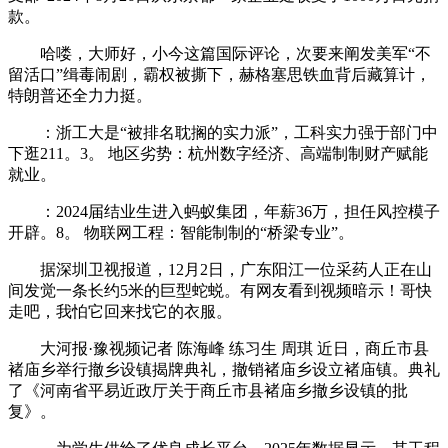
款。
哈喽，大师好，小今这篇国际评论，次要来阐发美军“不
留活口”缉毒闹剧，霸权被撕下，赫格塞思铁血背后藏算计，
特朗普还全力力挺。
：浙工大是“被排名耽搁的实力派”，工科实力强于部门中
下逛211。3。 地区劣势：杭州数字经济、高端制制财产赋能
就业。
：2024届结业生进入蚂蚁集团，年薪36万，担任风控模子
开辟。8。 物联网工程：智能制制的“桥梁专业”。
据深圳卫视报道，12月2日，广东阳江一位采药人正在山
间发觉一条长约5米的巨型蛇蜕。有网友看到视频暗示！哥快
走吧，我怕它回来找它的衣服。
大河报·豫视频记者 陈海峰 练习生 周琪 近日，商丘市县
褚庙乡举行撤乡设镇揭牌典礼，撤销褚庙乡设立褚庙镇。典礼
了《河南省平易近政厅关于商丘市县褚庙乡撤乡设镇的批
复》。