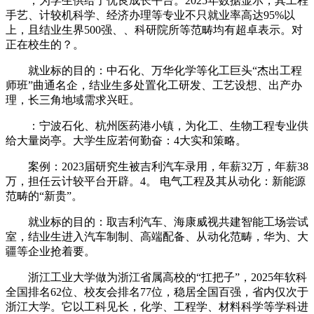
，为学生供给了优良成长平台。2025年数据显示，其工程
手艺、计较机科学、经济办理等专业不只就业率高达95%以
上，且结业生界500强、、科研院所等范畴均有超卓表示。对
正在校生的？。
就业标的目的：中石化、万华化学等化工巨头“杰出工程
师班”曲通名企，结业生多处置化工研发、工艺设想、出产办
理，长三角地域需求兴旺。
：宁波石化、杭州医药港小镇，为化工、生物工程专业供
给大量岗亭。大学生应若何勤奋：4大实和策略。
案例：2023届研究生被吉利汽车录用，年薪32万，年薪38
万，担任云计较平台开辟。4。 电气工程及其从动化：新能源
范畴的“新贵”。
就业标的目的：取吉利汽车、海康威视共建智能工场尝试
室，结业生进入汽车制制、高端配备、从动化范畴，华为、大
疆等企业抢着要。
浙江工业大学做为浙江省属高校的“扛把子”，2025年软科
全国排名62位、校友会排名77位，稳居全国百强，省内仅次于
浙江大学。它以工科见长，化学、工程学、材料科学等学科进