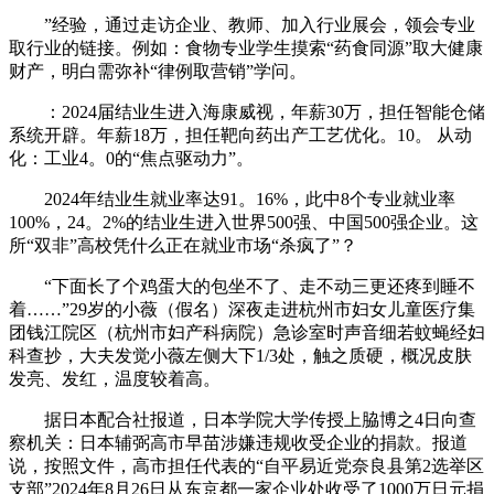
”经验，通过走访企业、教师、加入行业展会，领会专业
取行业的链接。例如：食物专业学生摸索“药食同源”取大健康
财产，明白需弥补“律例取营销”学问。
：2024届结业生进入海康威视，年薪30万，担任智能仓储
系统开辟。年薪18万，担任靶向药出产工艺优化。10。 从动
化：工业4。0的“焦点驱动力”。
2024年结业生就业率达91。16%，此中8个专业就业率
100%，24。2%的结业生进入世界500强、中国500强企业。这
所“双非”高校凭什么正在就业市场“杀疯了”？
“下面长了个鸡蛋大的包坐不了、走不动三更还疼到睡不
着……”29岁的小薇（假名）深夜走进杭州市妇女儿童医疗集
团钱江院区（杭州市妇产科病院）急诊室时声音细若蚊蝇经妇
科查抄，大夫发觉小薇左侧大下1/3处，触之质硬，概况皮肤
发亮、发红，温度较着高。
据日本配合社报道，日本学院大学传授上脇博之4日向查
察机关：日本辅弼高市早苗涉嫌违规收受企业的捐款。报道
说，按照文件，高市担任代表的“自平易近党奈良县第2选举区
支部”2024年8月26日从东京都一家企业处收受了1000万日元捐