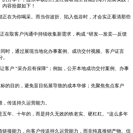
。内容拾掇如下！
正在为你喝采。而当你波折、陷入低谷时，才会实正看清那些
在取客户沟通中持续收集新需求，构成 “研发—发卖—反馈
；同时，通过展现当地化办事案例、成功交付视频、客户证言
分。
客户 “采办后有保障”；例如，公开本地成功交付案例、办事
业标的目的，避免盲目拓展导致的成本华侈；先聚焦焦点客户
赖，传送持久运营能力。
五年、十年的，而是持久无效的铁老实、硬杠杠。“这么多年
链接能力，向客户传送持久运营能力，而非纯真推销产物。信