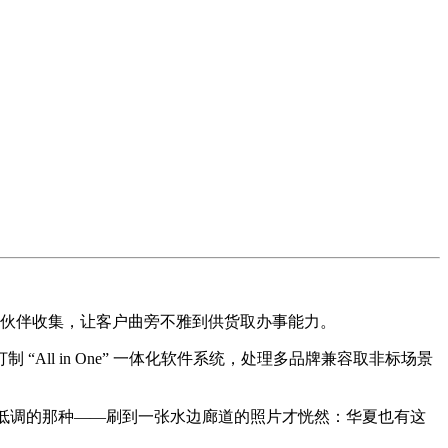
伙伴收集，让客户曲旁不雅到供货取办事能力。
l in One” 一体化软件系统，处理多品牌兼容取非标场景
低调的那种——刷到一张水边廊道的照片才恍然：华夏也有这