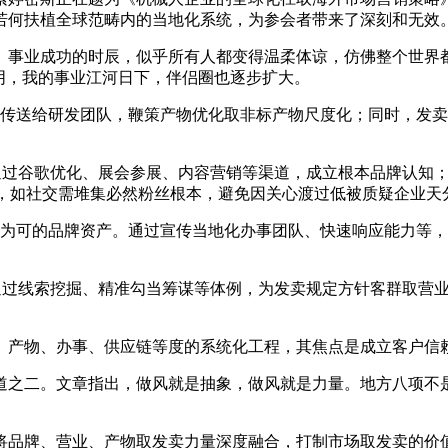
若何扶植全球范畴内的当地化系统，为参会者带来了深刻和无效
事业成功的时辰，似乎所有人都变得温柔体谅，仿佛整个世界都
阴，我的事业江河日下，伴侣圈也逐步扩大。
送给研发团队，鞭策产物优化取非标产物尺度化；同时，发卖正
通过谷歌优化、展会参展、内容营销等渠道，成立根本品牌认知
”，如社交需堆集必然粉丝根本，避免因关心渡过低被质疑企业天
可的品牌资产。通过宣传当地化办事团队、快速响应能力等，让
通过线索挖掘、精准勾当筹谋等体例，为发卖规定方针客群取营
产物、办事、供应链等度的系统化工程，其焦点是成立客户信
之二。文章指出，做风就是抽象，做风就是力量。地方八项不是
品牌、营业、产物取发卖力量深度融合，打制市场取发卖的价值