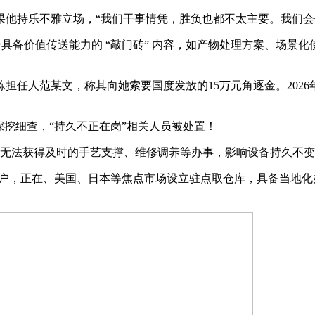
持乐不雅立场，“我们干事情凭，胜负也都不太主要。我们会
具备价值传送能力的 “敲门砖” 内容，如产物处理方案、场景
担任人范某文，称其向她索要国度发放的15万元角逐金。2026
。
挖细查，“持久不正在岗”相关人员被处置！
无法获得及时的手艺支撑、维修调养等办事，影响设备持久不变
海外客户，正在、美国、日本等焦点市场设立驻点取仓库，具备当