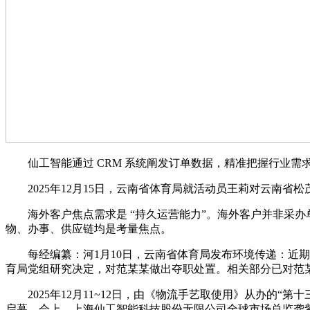
仙工智能通过 CRM 系统阐发订单数据，精准把握行业需
2025年12月15日，云南省体育局就活动员王莉对云南省
海外客户焦点需求是 “持久运营能力”。海外客户并非采办单
物、办事、供应链均是考量焦点。
每经编纂：河1月10日，云南省体育局发布环境传递：近期
育局党组研究决定，对范某某做出夺职处置。相关部分已对范
2025年12月11~12日，由《物流手艺取使用》从办的“
启幕。会上，上海仙工智能科技股份无限公司全球市场总监龚