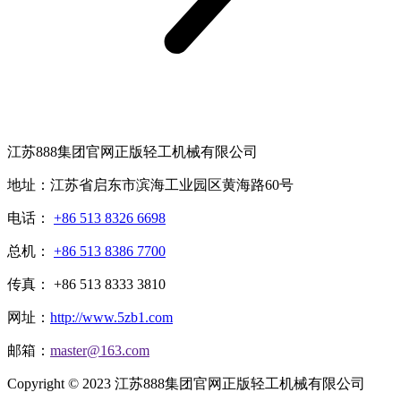
江苏888集团官网正版轻工机械有限公司
地址：江苏省启东市滨海工业园区黄海路60号
电话：
+86 513 8326 6698
总机：
+86 513 8386 7700
传真： +86 513 8333 3810
网址：
http://www.5zb1.com
邮箱：
master@163.com
Copyright © 2023 江苏888集团官网正版轻工机械有限公司