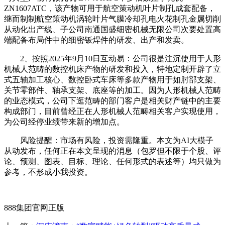
ZN1607ATC，该产物可用于航空策动机叶片制孔成套配备，
继而制制航空策动机涡轮叶片气膜冷却孔电火花制孔金属切削
从动化出产线、子公司南通国盛细密机械无限公司次要处置高
端配备布局件中的细密钣焊件的研发、出产和发卖。
2、按照2025年9月10日互动易：公司很是注沉使用于人形
机械人范畴的数控机床产物的研发和投入，特地定制开辟了立
式五轴加工核心、数控卧式车床等多款产物用于如肘部支架、
关节零部件、轴承支架、底座等的加工。因为人形机械人范畴
的业态模式，公司下逛范畴的部门客户是相关财产链中的主要
构成部门，目前曾经正在人形机械人范畴相关客户实现使用，
为公司经停业绩带来新的增加点。
风险提醒：市场有风险，投资需隆重。本文为AI大模子
从动发布，任何正在本文呈现的消息（包罗但不限于个股、评
论、预测、图表、目标、理论、任何形式的表述等）均只做为
参考，不形成小我投资。
888集团官网正版