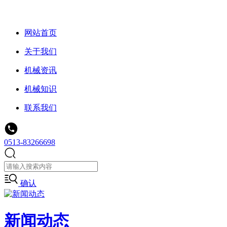
网站首页
关于我们
机械资讯
机械知识
联系我们
0513-83266698
确认
新闻动态