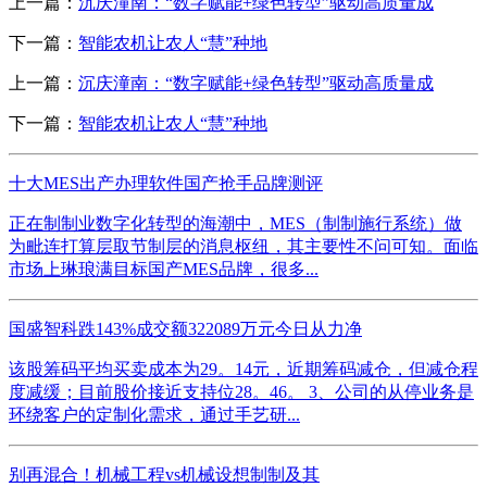
上一篇：
沉庆潼南：“数字赋能+绿色转型”驱动高质量成
下一篇：
智能农机让农人“慧”种地
上一篇：
沉庆潼南：“数字赋能+绿色转型”驱动高质量成
下一篇：
智能农机让农人“慧”种地
十大MES出产办理软件国产抢手品牌测评
正在制制业数字化转型的海潮中，MES（制制施行系统）做
为毗连打算层取节制层的消息枢纽，其主要性不问可知。面临
市场上琳琅满目标国产MES品牌，很多...
国盛智科跌143%成交额322089万元今日从力净
该股筹码平均买卖成本为29。14元，近期筹码减仓，但减仓程
度减缓；目前股价接近支持位28。46。 3、公司的从停业务是
环绕客户的定制化需求，通过手艺研...
别再混合！机械工程vs机械设想制制及其