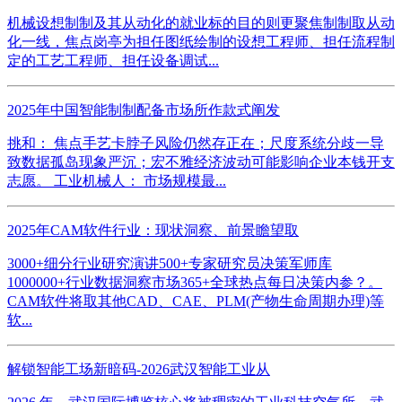
机械设想制制及其从动化的就业标的目的则更聚焦制制取从动
化一线，焦点岗亭为担任图纸绘制的设想工程师、担任流程制
定的工艺工程师、担任设备调试...
2025年中国智能制制配备市场所作款式阐发
挑和： 焦点手艺卡脖子风险仍然存正在；尺度系统分歧一导
致数据孤岛现象严沉；宏不雅经济波动可能影响企业本钱开支
志愿。 工业机械人： 市场规模最...
2025年CAM软件行业：现状洞察、前景瞻望取
3000+细分行业研究演讲500+专家研究员决策军师库
1000000+行业数据洞察市场365+全球热点每日决策内参？。
CAM软件将取其他CAD、CAE、PLM(产物生命周期办理)等
软...
解锁智能工场新暗码-2026武汉智能工业从