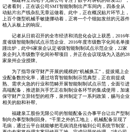
福建科立讯电子无限公司专注于数字对讲机的研发出产，
记者看到，正在该公司SMT智能制制出产车间内，四条全从
动贴片出产线杂乱无章运做着。此中，正在概况贴片环节上，
上百个微型机械手敏捷挪动着，正将一个个细如发丝的元器件
植入从板上的响应。
记者从日前召开的全市经济和消息化会议上获悉，2016年
度省级智能制制试点示范企业、2016年度市级数字化间名单接
踵出炉，此中6家泉企认定省级智能制制试点示范企业，22家
泉企列入市级数字化间补帮项目，并正在会议现场为入选的28
家泉州企业授牌。
为了指导保守财产开展的规模的“机械换工”，提拔规上企
业配备数控化率，通过培育智能制制示范典型，正在前提成
熟、需求火急的行业和范畴开展智能制制试点示范，全面引进
高端配备，推进新兴手艺正在制制业各环节的集成使用，加速
保守财产立异转型的程序，泉州制定了一系列政策，赐与企业
相关的励和补帮。
福建泉工股份无限公司的智能配备云办事平台让出产型制
制向办事型制制回身。“千里之外的工地上，机械配备呈现了
毛病，通过云平台就能够把毛病消息传输到公司系统节制室，
再由专家将处理方案回传至工地，完成问题的处理。”该公司