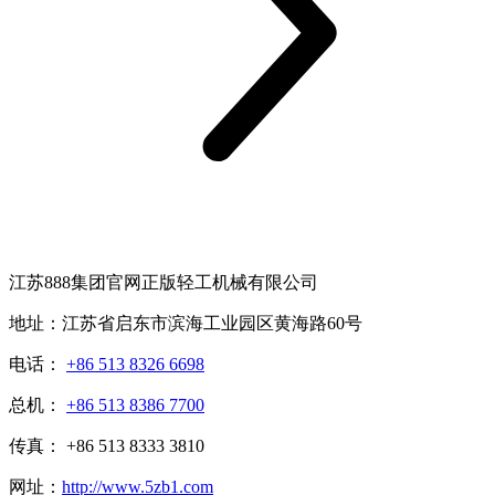
江苏888集团官网正版轻工机械有限公司
地址：江苏省启东市滨海工业园区黄海路60号
电话：
+86 513 8326 6698
总机：
+86 513 8386 7700
传真： +86 513 8333 3810
网址：
http://www.5zb1.com